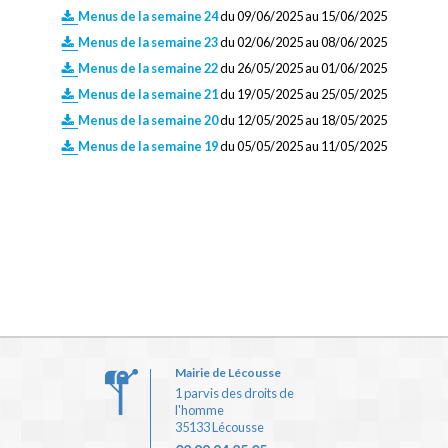
Menus de la semaine 24
du 09/06/2025 au 15/06/2025
Menus de la semaine 23
du 02/06/2025 au 08/06/2025
Menus de la semaine 22
du 26/05/2025 au 01/06/2025
Menus de la semaine 21
du 19/05/2025 au 25/05/2025
Menus de la semaine 20
du 12/05/2025 au 18/05/2025
Menus de la semaine 19
du 05/05/2025 au 11/05/2025
Mairie de Lécousse
1 parvis des droits de
l'homme
35133 Lécousse