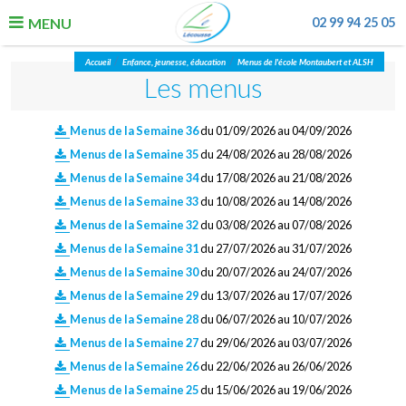
MENU
02 99 94 25 05
/
/
Accueil
Enfance, jeunesse, éducation
Menus de l'école Montaubert et ALSH
La Commune
Les menus
Vie quotidienne
Menus de la Semaine 36
du 01/09/2026 au 04/09/2026
Menus de la Semaine 35
du 24/08/2026 au 28/08/2026
Enfance, jeunesse, éducation
Menus de la Semaine 34
du 17/08/2026 au 21/08/2026
Urbanisme & Economie
Menus de la Semaine 33
du 10/08/2026 au 14/08/2026
Menus de la Semaine 32
du 03/08/2026 au 07/08/2026
Loisirs & associations
Menus de la Semaine 31
du 27/07/2026 au 31/07/2026
Menus de la Semaine 30
du 20/07/2026 au 24/07/2026
Menus de la Semaine 29
du 13/07/2026 au 17/07/2026
Menus de la Semaine 28
du 06/07/2026 au 10/07/2026
Menus de la Semaine 27
du 29/06/2026 au 03/07/2026
Menus de la Semaine 26
du 22/06/2026 au 26/06/2026
Menus de la Semaine 25
du 15/06/2026 au 19/06/2026