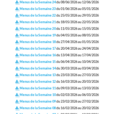
Menus de la Semaine 24
du 08/06/2026 au 12/06/2026
Menus de la Semaine 23
du 01/06/2026 au 05/01/2026
Menus de la Semaine 22
du 25/05/2026 au 29/05/2026
Menus de la Semaine 21
du 18/05/2026 au 22/05/2026
Menus de la Semaine 20
du 11/05/2026 au 15/05/2026
Menus de la Semaine 19
du 04/05/2026 au 08/05/2026
Menus de la Semaine 18
du 27/04/2026 au 01/05/2026
Menus de la Semaine 17
du 20/04/2026 au 24/04/2026
Menus de la Semaine 16
du 13/04/2026 au 17/04/2026
Menus de la Semaine 15
du 06/04/2026 au 10/04/2026
Menus de la Semaine 14
du 30/03/2026 au 03/04/2026
Menus de la Semaine 13
du 23/03/2026 au 27/03/2026
Menus de la Semaine 12
du 16/03/2026 au 20/03/2026
Menus de la Semaine 11
du 09/03/2026 au 13/03/2026
Menus de la Semaine 10
du 02/03/2026 au 06/03/2026
Menus de la Semaine 09
du 23/02/2026 au 27/02/2026
Menus de la Semaine 08
du 16/02/2026 au 20/02/2026