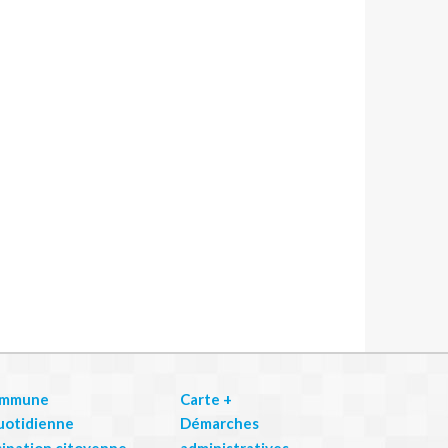
ommune
Carte +
uotidienne
Démarches
cipation citoyenne
administratives