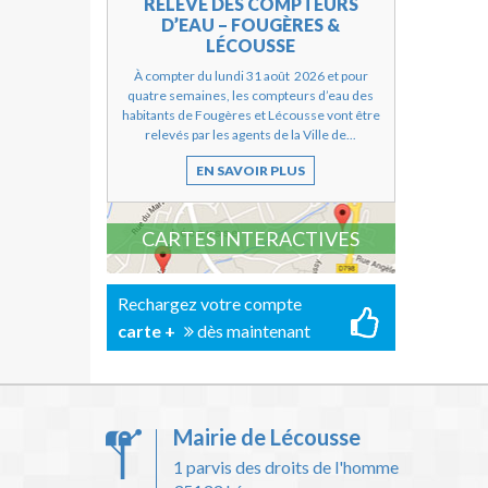
RELEVÉ DES COMPTEURS
D’EAU – FOUGÈRES &
LÉCOUSSE
À compter du lundi 31 août 2026 et pour
quatre semaines, les compteurs d’eau des
habitants de Fougères et Lécousse vont être
relevés par les agents de la Ville de...
EN SAVOIR PLUS
CARTES INTERACTIVES
Rechargez votre compte
carte +
dès maintenant
Mairie de Lécousse
1 parvis des droits de l'homme