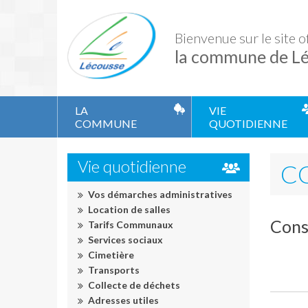
Bienvenue sur le site of
la commune de L
LA
VIE
COMMUNE
QUOTIDIENNE
Présentation
Vos démarches adminis
Vie quotidienne
Équipe municipale
Location de salles
C
Services municipaux
Tarifs Communaux
Conseil municipal
Vos démarches administratives
Services sociaux
Arrêtés municipaux et Décisions du Maire
Location de salles
Cimetière
Cons
Lécousse info
Tarifs Communaux
Transports
Prévention du Bruit
Services sociaux
Collecte de déchets
Fougères Agglomération
Cimetière
Adresses utiles
Arrêtés de portée générale
Transports
Infos pratiques
Décisions du Maire
Collecte de déchets
CCAS
Adresses utiles
Eau & Assainissement