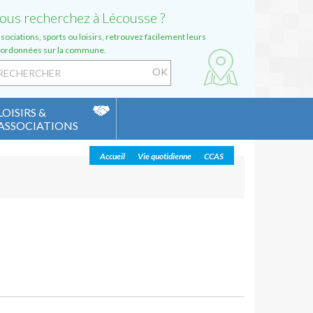
ous recherchez à Lécousse ?
sociations, sports ou loisirs, retrouvez facilement leurs
ordonnées sur la commune.
LOISIRS &
ASSOCIATIONS
pace culturel Irène Frain
/
/
Accueil
Vie quotidienne
CCAS
mplexe sportif Pierre de Coubertin
sociations Espace 13
Publicité
nuaire des associations
Poche)
diathèque
les
s de Fougères