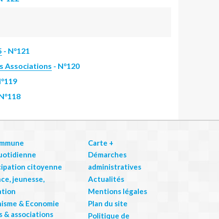
5
- N°121
s Associations
- N°120
N°119
 N°118
ommune
Carte +
uotidienne
Démarches
cipation citoyenne
administratives
ce, jeunesse,
Actualités
tion
Mentions légales
nisme & Economie
Plan du site
rs & associations
Politique de