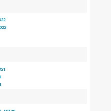
022
2022
021
1
1
0
- N°140