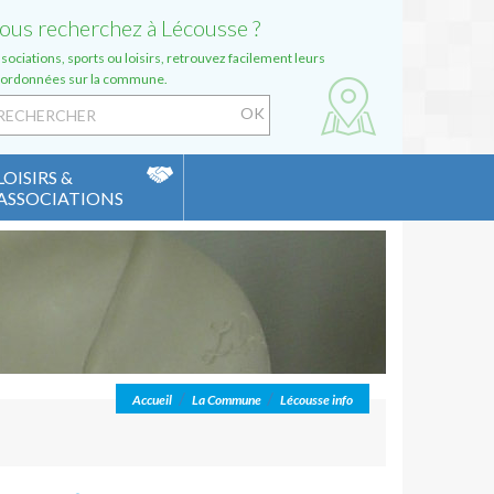
ous recherchez à Lécousse ?
sociations, sports ou loisirs, retrouvez facilement leurs
ordonnées sur la commune.
LOISIRS &
ASSOCIATIONS
pace culturel Irène Frain
mplexe sportif Pierre de Coubertin
sociations Espace 13
Publicité
nuaire des associations
Poche)
diathèque
les
/
/
Accueil
La Commune
Lécousse info
s de Fougères