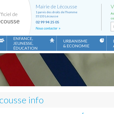
Mairie de Lécousse
V
1 parvis des droits de l'homme
ficiel de
As
35133 Lécousse
co
écousse
02 99 94 25 05
Nous contacter
ENFANCE,
URBANISME
JEUNESSE,
& ECONOMIE
ÉDUCATION
tratives
Petite enfance
Vos démarches en urbanisme
Es
Nos écoles
Urbanisme PLU
Co
Accueil de loisirs et ados
Règlement Local de Publicité
As
Aides aux jeunes
Révision du Règlement Local de 
An
Les Chantiers à Caractère Educatif (Ex Dispositif Argent de 
Taxe Locale Publicité Extérieure
Mé
Compte carte +
Habitat
Menus de l'école Montaubert et ALSH
Zones artisanales et commercia
Conseil Municipal des Jeunes
Accessibiltié des ERP
cousse info
Energie
Syndicat Mixte du SCoT du Pay