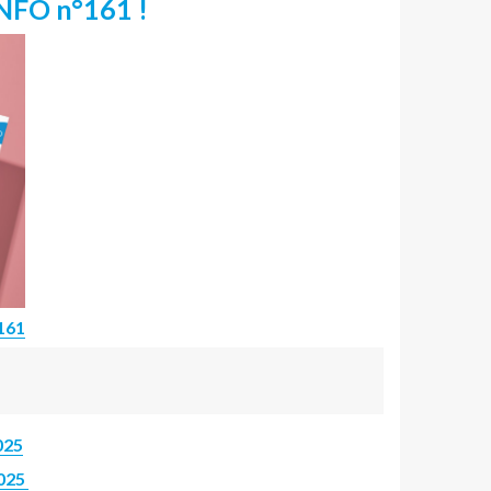
NFO n°161 !
°161
025
2025