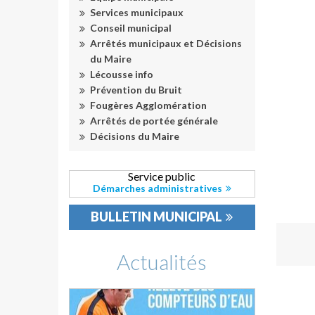
Services municipaux
Conseil municipal
Arrêtés municipaux et Décisions
du Maire
Lécousse info
Prévention du Bruit
Fougères Agglomération
Arrêtés de portée générale
Décisions du Maire
Service public
Démarches administratives
BULLETIN MUNICIPAL
Actualités