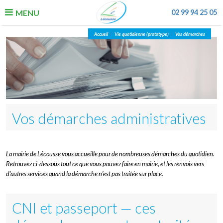
MENU
02 99 94 25 05
/
/
Accueil
Vie quotidienne (prototype)
Vos démarches
La Commune
Vie quotidienne
Enfance, jeunesse, éducation
Urbanisme & Economie
Vos démarches administratives
Loisirs & associations
La mairie de Lécousse vous accueille pour de nombreuses démarches du quotidien.
Retrouvez ci-dessous tout ce que vous pouvez faire en mairie, et les renvois vers
d’autres services quand la démarche n’est pas traitée sur place.
CNI et passeport — ces