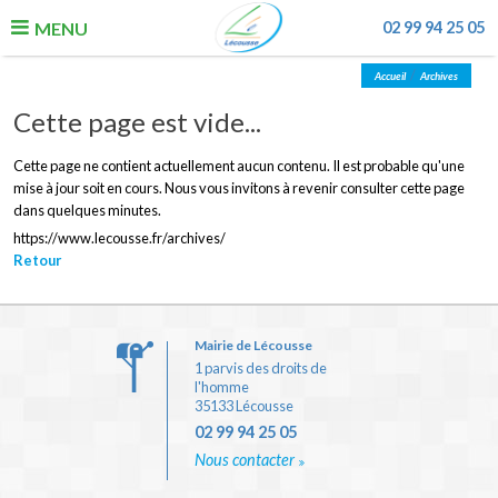
MENU
02 99 94 25 05
/
Accueil
Archives
La Commune
Cette page est vide...
Vie quotidienne
Cette page ne contient actuellement aucun contenu. Il est probable qu'une
mise à jour soit en cours. Nous vous invitons à revenir consulter cette page
Enfance, jeunesse, éducation
dans quelques minutes.
https://www.lecousse.fr/archives/
Urbanisme & Economie
Retour
Loisirs & associations
Mairie de Lécousse
1 parvis des droits de
l'homme
35133 Lécousse
02 99 94 25 05
Nous contacter