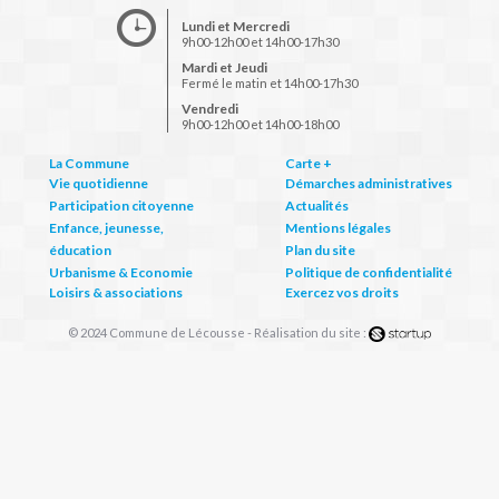
Lundi et Mercredi
9h00-12h00 et 14h00-17h30
Mardi et Jeudi
Fermé le matin et 14h00-17h30
Vendredi
9h00-12h00 et 14h00-18h00
La Commune
Carte +
Vie quotidienne
Démarches administratives
Participation citoyenne
Actualités
Enfance, jeunesse,
Mentions légales
éducation
Plan du site
Urbanisme & Economie
Politique de confidentialité
Loisirs & associations
Exercez vos droits
© 2024 Commune de Lécousse - Réalisation du site :