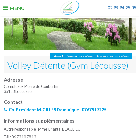
MENU
02 99 94 25 05
La Commune
Vie quotidienne
Enfance, jeunesse, éducation
/
/
Accueil
Loisirs & associations
Annuaire des associations
Volley Détente (Gym Lécousse)
Urbanisme & Economie
Adresse
Loisirs & associations
Complexe - Pierre de Coubertin
35133 Lécousse
Contact
Co-Président M. GILLES Dominique - 07 67 91 72 25
Informations supplémentaires
Autre responsable : Mme Chantal BEAULIEU
Tél : 06 72 10 78 12