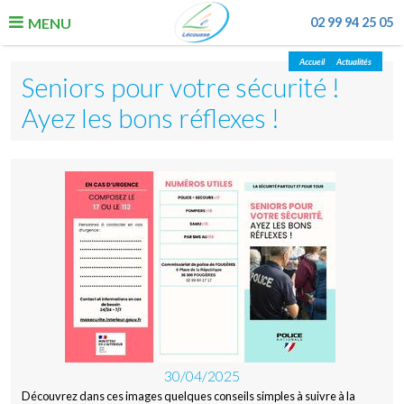
MENU
02 99 94 25 05
/
Accueil
Actualités
La Commune
Seniors pour votre sécurité !
Ayez les bons réflexes !
Vie quotidienne
Enfance, jeunesse, éducation
Urbanisme & Economie
Loisirs & associations
30/04/2025
Découvrez dans ces images quelques conseils simples à suivre à la